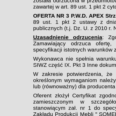
została odrzucona
w przedmioto
zawartej w art. 89 ust. 1 pkt 2 cy
OFERTA NR 3 P.W.D. APEX Strza
89 ust. 1 pkt 2 ustawy z dni
publicznych (t.j. Dz. U. z 2010
r. 
Uzasadnienie odrzucenia
: Zg
Zamawiający odrzuca ofertę, 
specyfikacji istotnych warunków
Wykonawca nie spełnia warunku
SIWZ część IX. Pkt 3 Inne doku
W zakresie potwierdzenia, że 
określonym wymaganiom należy p
lub (równoważny) dla producenta 
Oferent złożył Certyfikat zgo
zamieszczonym w szczegóło
stanowiącym zał. nr 1 do specy
Zakładu Produkcji Mebli " SOME