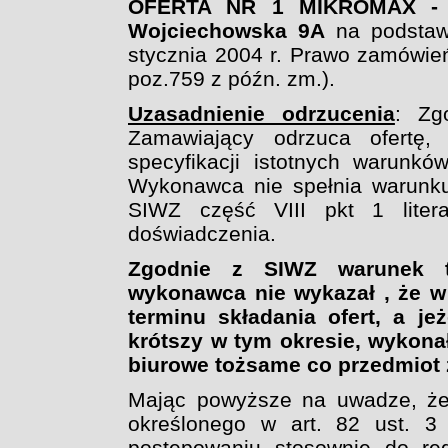
OFERTA NR 1 MIKROMAX - M
Wojciechowska 9A
na podstaw
stycznia 2004 r. Prawo zamówień 
poz.759 z późn. zm.).
Uzasadnienie odrzucenia
: Zg
Zamawiający odrzuca ofertę, 
specyfikacji istotnych warunk
Wykonawca nie spełnia warunku
SIWZ część VIII pkt 1 liter
doświadczenia.
Zgodnie z SIWZ warunek te
wykonawca nie wykazał , że w 
terminu składania ofert, a jeż
krótszy w tym okresie, wykona
biurowe tożsame co przedmiot
Mając powyższe na uwadze, że
określonego w art. 82 ust. 3
postępowaniu stosownie do reg