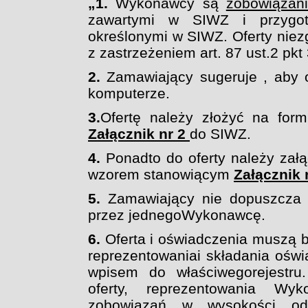
„1.
Wykonawcy są
zobowiązani
zawartymi w SIWZ i przygot
określonymi w SIWZ. Oferty
niez
z zastrzeżeniem art. 87 ust.2 pkt
2.
Zamawiający sugeruje , aby 
komputerze.
3.
Ofertę należy złożyć na for
Załącznik nr 2
do
SIWZ.
4.
Ponadto do oferty należy zał
wzorem
stanowiącym
Załącznik 
5.
Zamawiający nie dopuszcza sk
przez jednego
Wykonawcę.
6.
Oferta i oświadczenia muszą 
reprezentowania
i składania ośw
wpisem do właściwego
rejestr
oferty, reprezentowania Wyk
zobowiązań w wysokości od