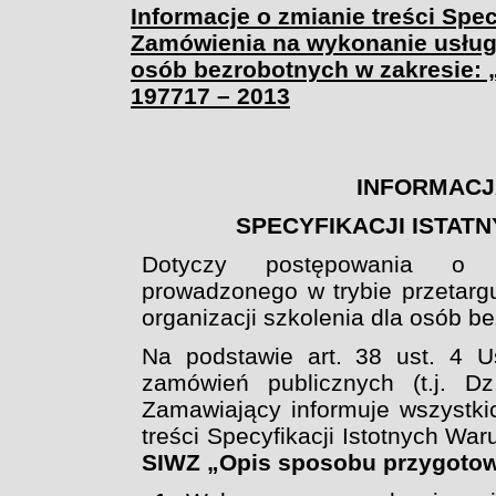
Informacje o zmianie treści Spe
Zamówienia na wykonanie usługi 
osób bezrobotnych w zakresie: 
197717 – 2013
INFORMACJA
SPECYFIKACJI ISTA
Dotyczy postępowania o u
prowadzonego w trybie przetarg
organizacji szkolenia dla osób be
Na podstawie art. 38 ust. 4 U
zamówień publicznych (t.j. D
Zamawiający informuje wszystki
treści Specyfikacji Istotnych W
SIWZ
„Opis sposobu przygotow