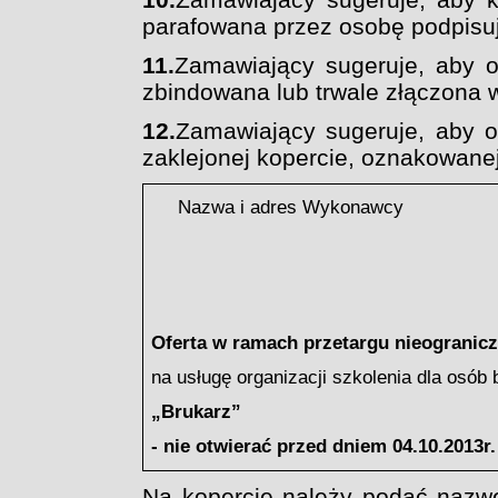
parafowana
przez
osobę podpisuj
11.
Zamawiający sugeruje, aby
o
zbindowana lub
trwale złączona 
12.
Zamawiający sugeruje, aby o
zaklejonej kopercie,
oznakowanej
Nazwa i adres Wykonawcy
Oferta w ramach przetargu nieogranic
na usługę organizacji szkolenia dla osób
„Brukarz
”
- nie otwierać przed dniem 04.10.2013r
Na kopercie należy podać nazwę