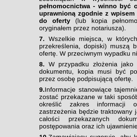
pełnomocnictwa - winno być o
uprawnioną zgodnie z wpisem 
do oferty
(lub
kopia pełnom
oryginałem przez notariusza).
7.
Wszelkie miejsca, w któryc
przekreślenia,
dopiski) muszą 
ofertę. W przeciwnym wypadku
n
8.
W przypadku złożenia jako 
dokumentu, kopia
musi być po
przez osobę podpisującą ofertę.
9.
Informacje stanowiące tajemn
zostać
przekazane w taki sposó
określić zakres
informacji 
zastrzeżenia będzie traktowany 
całości przekazanych do
postępowania oraz ich ujawnieni
10.
Zamawiajacy sugeruje, aby k