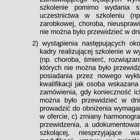
szkolenie pomimo wydania sk
uczestnictwa w szkoleniu (np
zarobkowej, choroba, nieusprawi
nie można było przewidzieć w dn
2) wystąpienia następujących ok
kadry realizującej szkolenie w 
(np. choroba, śmierć, rozwiąza
których nie można było przewi
posiadania przez nowego wykła
kwalifikacji jak osoba wskazan
zamówienia, gdy konieczność ic
można było przewidzieć w dn
prowadzić do obniżenia wymagań
w ofercie, c) zmiany harmonogr
przewidzenia, a udokumentowan
szkolącej, niesprzyjające w