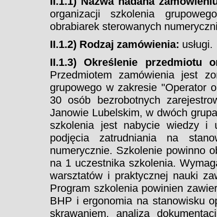
II.1.1) Nazwa nadana zamówieni
organizacji szkolenia grupowe
obrabiarek sterowanych numeryczn
II.1.2) Rodzaj zamówienia:
usługi.
II.1.3) Określenie przedmiotu 
Przedmiotem zamówienia jest zor
grupowego w zakresie "Operator o
30 osób bezrobotnych zarejest
Janowie Lubelskim, w dwóch grupa
szkolenia jest nabycie wiedzy i 
podjęcia zatrudniania na stano
numerycznie. Szkolenie powinno 
na 1 uczestnika szkolenia. Wymaga
warsztatów i praktycznej nauki z
Program szkolenia powinien zawier
BHP i ergonomia na stanowisku op
skrawaniem, analiza dokumentacji