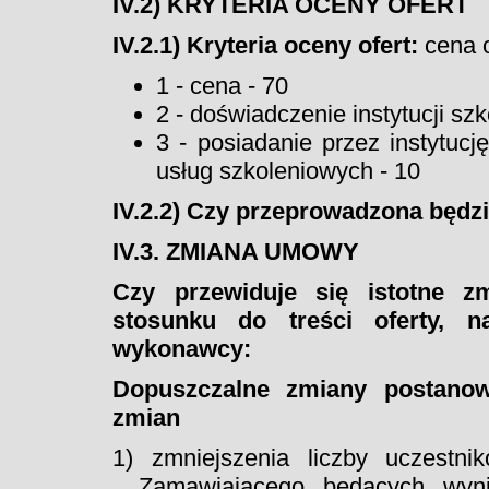
IV.2) KRYTERIA OCENY OFERT
IV.2.1) Kryteria oceny ofert:
cena o
1 - cena - 70
2 - doświadczenie instytucji szk
3 - posiadanie przez instytucj
usług szkoleniowych - 10
IV.2.2) Czy przeprowadzona będzi
IV.3. ZMIANA UMOWY
Czy przewiduje się istotne 
stosunku do treści oferty, 
wykonawcy:
Dopuszczalne zmiany postano
zmian
1) zmniejszenia liczby uczestn
Zamawiającego będących wyni