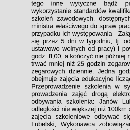
tego inne wytyczne bądź prz
wykorzystanie standardów kwalif
szkoleń zawodowych, dostępny
ministra właściwego do spraw prac
przypadku ich występowania - Zał
się przez 5 dni w tygodniu, tj. o
ustawowo wolnych od pracy) i pow
godz. 8,00, a kończyć nie później 
trwać mniej niż 25 godzin zegaro
zegarowych dziennie. Jedna godz
obejmuje zajęcia edukacyjne liczą
Przeprowadzenie szkolenia w sy
prowadzenia zajęć drogą elektro
odbywania szkolenia: Janów L
odległości nie większej niż 100km
zajęcia szkoleniowe odbywać s
Lubelski, Wykonawca zobowiąza