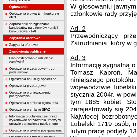
Plany szkoleń
W głosowaniu jawnym,
Ogłoszenia
członkowie rady przyj
Ogłoszenia o otwartym konkursie
ofert
Zaproszenie do zgłaszania
Ad. 2
kandydatów na członków komisji
konkursowej - PAI
Przewodniczący prze
Zapytania ofertowe
Zatrudnienia, który w 
Zapytania ofertowe
Zamówienia publiczne
Ad. 3
Plan postępowań o udzielenie
zamówień
Informację sygnalną o
Ogłoszenia przetargowe - tryb
Tomasz Kaproń. Mat
podstawowy
niniejszego protokółu
Ogłoszenia na usługi społeczne
województwie lubelsk
Ogłoszenia przetargowe
Ogłoszenia o unieważnieniu
stycznia 2004r. w pow
postępowania
tym 1885 kobiet. St
Ogłoszenia o zmianie ogłoszenia
zarejestrowały się 204
Ogłoszenia o zmianie SIWZ
Najwięcej bezrobotny
Informacja o uchyleniu się przez
wykonawcę od zawarcia umowy w
Lubelski 1719 osób, 
sprawie zamówienia publicznego
lutym pracę podjęły 1
Ogłoszenia o wyniku postępowania