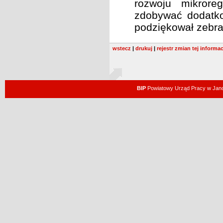
rozwoju mikrore
zdobywać dodatko
podziękował zebra
wstecz
|
drukuj
|
rejestr zmian tej informac
BIP
Powiatowy Urząd Pracy w Janow