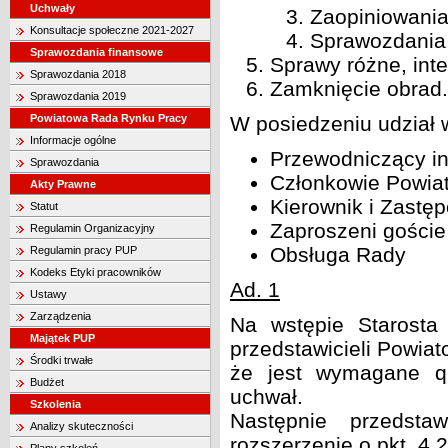
Uchwały
Zaopiniowania
Konsultacje społeczne 2021-2027
Sprawozdania 
Sprawozdania finansowe
Sprawy różne, inte
Sprawozdania 2018
Zamknięcie obrad.
Sprawozdania 2019
Powiatowa Rada Rynku Pracy
W posiedzeniu udział w
Informacje ogólne
Przewodniczący in
Sprawozdania
Członkowie Powiat
Akty Prawne
Kierownik i Zastę
Statut
Zaproszeni goście
Regulamin Organizacyjny
Obsługa Rady
Regulamin pracy PUP
Kodeks Etyki pracowników
Ad. 1
Ustawy
Zarządzenia
Na wstępie Starosta 
Majątek PUP
przedstawicieli Powiat
Środki trwałe
że jest wymagane q
Budżet
uchwał.
Szkolenia
Następnie przedsta
Analizy skuteczności
rozszerzenie o pkt. 4.2