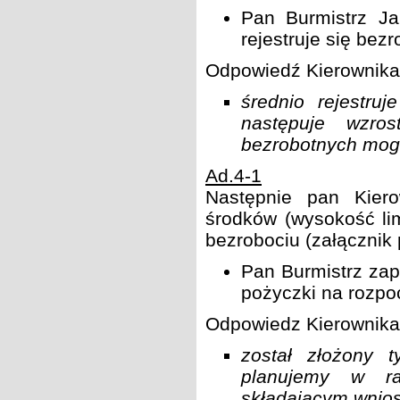
Pan Burmistrz Ja
rejestruje się be
Odpowiedź Kierownik
średnio rejestru
następuje wzros
bezrobotnych mogę
Ad.4-1
Następnie pan Kier
środków (wysokość lim
bezrobociu (załącznik p
Pan Burmistrz zap
pożyczki na rozpo
Odpowiedz Kierownik
został złożony t
planujemy w ra
składającym wnios