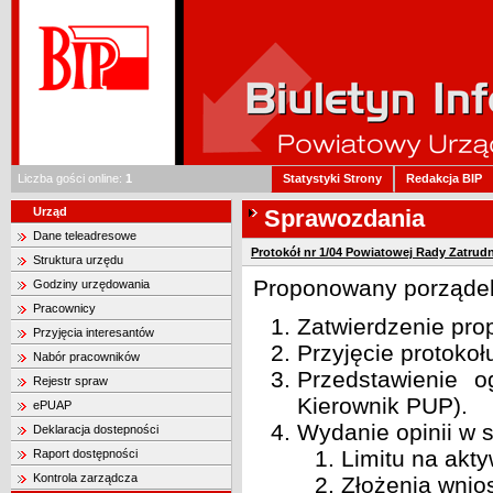
Liczba gości online:
1
Statystyki Strony
Redakcja BIP
Urząd
Sprawozdania
Dane teleadresowe
Protokół nr 1/04 Powiatowej Rady Zatrud
Struktura urzędu
Proponowany porządek
Godziny urzędowania
Pracownicy
Zatwierdzenie pr
Przyjęcia interesantów
Przyjęcie protokoł
Nabór pracowników
Przedstawienie o
Rejestr spraw
Kierownik PUP).
ePUAP
Wydanie opinii w 
Deklaracja dostepności
Limitu na akt
Raport dostępności
Kontrola zarządcza
Złożenia wnio