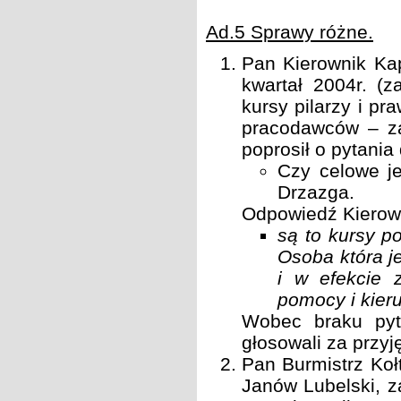
Ad.5 Sprawy różne.
Pan Kierownik Kap
kwartał 2004r. (z
kursy pilarzy i pr
pracodawców – za
poprosił o pytania 
Czy celowe j
Drzazga.
Odpowiedź Kierow
są to kursy p
Osoba która je
i w efekcie z
pomocy i kieru
Wobec braku pyt
głosowali za przyj
Pan Burmistrz Koł
Janów Lubelski, z