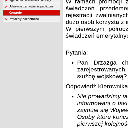
W ramach promocji za
Ogłoszenia o zawarciu umowy
Udzielone zamówienia publiczne
świadczeń przedemer
Kontrole
rejestracji zwalnian
Protokoły pokontrolne
dużo osób korzysta z i
W pierwszym półrocz
świadczeń emerytalnyc
Pytania:
Pan Drzazga ch
zarejestrowanych
służbę wojskową?
Odpowiedź Kierownika 
Nie prowadzimy ta
informowani o tak
zajmuje się Wojew
Osoby które kończ
pierwszej kolejnoś