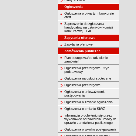
Plany szkoleń
Ogłoszenia
Ogłoszenia o otwartym konkursie
ofert
Zaproszenie do zgłaszania
kandydatów na członków komisji
konkursowej - PAI
Zapytania ofertowe
Zapytania ofertowe
Zamówienia publiczne
Plan postępowań o udzielenie
zamówień
Ogłoszenia przetargowe - tryb
podstawowy
Ogłoszenia na usługi społeczne
Ogłoszenia przetargowe
Ogłoszenia o unieważnieniu
postępowania
Ogłoszenia o zmianie ogłoszenia
Ogłoszenia o zmianie SIWZ
Informacja o uchyleniu się przez
wykonawcę od zawarcia umowy w
sprawie zamówienia publicznego
Ogłoszenia o wyniku postępowania