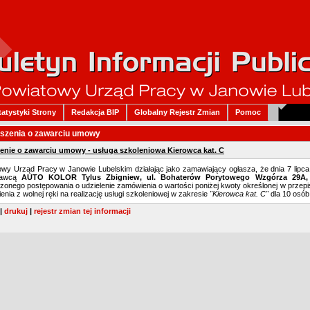
tatystyki Strony
Redakcja BIP
Globalny Rejestr Zmian
Pomoc
szenia o zawarciu umowy
enie o zawarciu umowy - usługa szkoleniowa Kierowca kat. C
owy Urząd Pracy w Janowie Lubelskim działając jako zamawiający ogłasza, że dnia 7 lipc
nawcą
AUTO KOLOR Tylus Zbigniew, ul. Bohaterów Porytowego Wzgórza 29A, 
onego postępowania o udzielenie zamówienia o wartości poniżej kwoty określonej w przepis
nia z wolnej ręki na realizację usługi szkoleniowej w zakresie
"Kierowca kat. C"
dla 10 osób
|
drukuj
|
rejestr zmian tej informacji