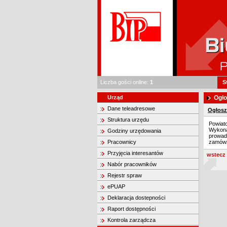
Liczba gości online:
1
S
Urząd
Ogło
Dane teleadresowe
Ogłosz
Struktura urzędu
Powiat
Wyko
Godziny urzędowania
prowadz
Pracownicy
zamówie
Przyjęcia interesantów
wstecz
Nabór pracowników
Rejestr spraw
ePUAP
Deklaracja dostepności
Raport dostępności
Kontrola zarządcza