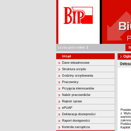
Liczba gości online:
1
S
Urząd
Ogło
Dane teleadresowe
Ogłosz
Struktura urzędu
Godziny urzędowania
Pracownicy
Przyjęcia interesantów
Nabór pracowników
Rejestr spraw
ePUAP
Powiat
z Wyko
Deklaracja dostepności
wartośc
zakres
Raport dostępności
Poddzi
Kontrola zarządcza
Kapita