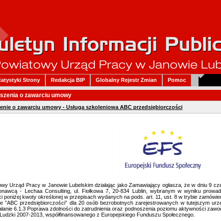
tatystyki Strony
Redakcja BIP
Globalny Rejestr Zmian
Pomoc
szenia o zawarciu umowy
enie o zawarciu umowy - Usługa szkoleniowa ABC przedsiębiorczości
owy Urząd Pracy w Janowie Lubelskim działając jako Zamawiający ogłasza, że w dniu 9 cz
nawcą - Lechaa Consulting, ul. Fiołkowa 7, 20-834 Lublin, wybranym w wyniku prowad
i poniżej kwoty określonej w przepisach wydanych na pods. art. 11, ust. 8 w trybie zamówieni
ie ”ABC przedsiębiorczości” dla 20 osób bezrobotnych zarejestrowanych w tutejszym ur
ałanie 6.1.3 Poprawa zdolności do zatrudnienia oraz podnoszenia poziomu aktywności za
ł Ludzki 2007-2013, współfinansowanego z Europejskiego Funduszu Społecznego.