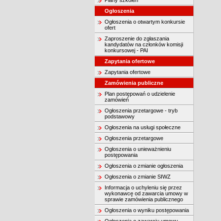
Plany szkoleń
Ogłoszenia
Ogłoszenia o otwartym konkursie
ofert
Zaproszenie do zgłaszania
kandydatów na członków komisji
konkursowej - PAI
Zapytania ofertowe
Zapytania ofertowe
Zamówienia publiczne
Plan postępowań o udzielenie
zamówień
Ogłoszenia przetargowe - tryb
podstawowy
Ogłoszenia na usługi społeczne
Ogłoszenia przetargowe
Ogłoszenia o unieważnieniu
postępowania
Ogłoszenia o zmianie ogłoszenia
Ogłoszenia o zmianie SIWZ
Informacja o uchyleniu się przez
wykonawcę od zawarcia umowy w
sprawie zamówienia publicznego
Ogłoszenia o wyniku postępowania