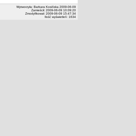
Wytworzyła: Barbara Kosińska 2009-06-09
Zamieścił: 2009-06-09 10:09:20
Zmodyfikował: 2009-06-09 15:47:34
Ilość wyświetleń: 1634