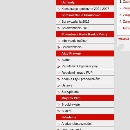
1.
Zapy
Uchwały
2.
Załą
Konsultacje społeczne 2021-2027
3.
Załą
Sprawozdania finansowe
Sprawozdania 2018
4.
Załą
Sprawozdania 2019
5.
Info
Powiatowa Rada Rynku Pracy
wstecz
Informacje ogólne
Sprawozdania
Akty Prawne
Statut
Regulamin Organizacyjny
Regulamin pracy PUP
Kodeks Etyki pracowników
Ustawy
Zarządzenia
Majątek PUP
Środki trwałe
Budżet
Szkolenia
Analizy skuteczności