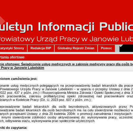
tatystyki Strony
Redakcja BIP
Globalny Rejestr Zmian
Pomoc
tania ofertowe
nie ofertowe: Świadczenie usług medycznych w zakresie medycyny pracy dla osób
 Pracy w Janowie Lubelskim
iotem zamówienia jest:
onanie usług medycznych polegających na przeprowadzeniu badań lekarskich dla praco
 Powiatowego Urzędu Pracy w Janowie Lubelskim – w oparciu o przepisy Ustawy z dnia 27 
2022 poz. 437 z późn. zm.) i Rozporządzenia Ministra Zdrowia i Opieki Społecznej z dnia
kich pracowników, zakresu profilaktycznej opieki zdrowotnej nad pracownikami o
zianych w Kodeksie Pracy (Dz. U. 2023 poz. 607 z późn. zm.);
eprowadzenie badań lekarskich dla osób bezrobotnych, aktywizowanych przez 
owadzanie badań lekarskich dla osób bezrobotnych ma na celu stwierdzenie możliwośc
nych przepisami Ustawy z dnia 20 kwietnia 2004r. o promocji zatrudnienia i instytucjach
 innymi stwierdzenie zdolności osoby aktywizowanej do: wykonywania pracy, uczestn
ych, odbywania stażu, wykonywania prac społecznie użytecznych.
niki do zapytania: