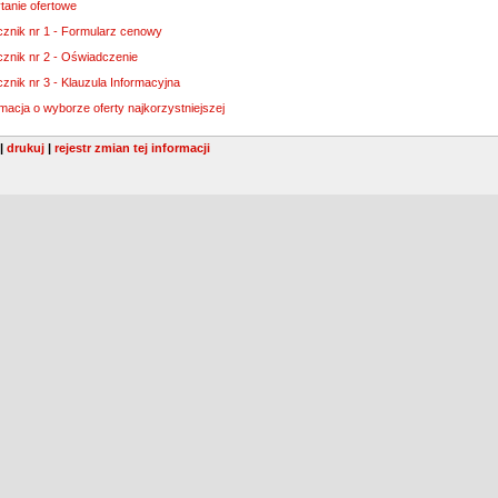
tanie ofertowe
cznik nr 1 - Formularz cenowy
cznik nr 2 - Oświadczenie
cznik nr 3 - Klauzula Informacyjna
rmacja o wyborze oferty najkorzystniejszej
|
drukuj
|
rejestr zmian tej informacji