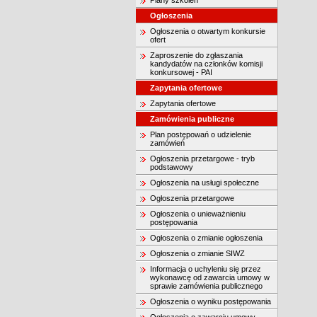
Plany szkoleń
Ogłoszenia
Ogłoszenia o otwartym konkursie
ofert
Zaproszenie do zgłaszania
kandydatów na członków komisji
konkursowej - PAI
Zapytania ofertowe
Zapytania ofertowe
Zamówienia publiczne
Plan postępowań o udzielenie
zamówień
Ogłoszenia przetargowe - tryb
podstawowy
Ogłoszenia na usługi społeczne
Ogłoszenia przetargowe
Ogłoszenia o unieważnieniu
postępowania
Ogłoszenia o zmianie ogłoszenia
Ogłoszenia o zmianie SIWZ
Informacja o uchyleniu się przez
wykonawcę od zawarcia umowy w
sprawie zamówienia publicznego
Ogłoszenia o wyniku postępowania