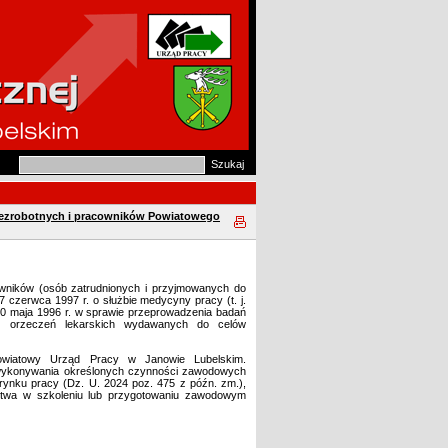
 bezrobotnych i pracowników Powiatowego
wników (osób zatrudnionych i przyjmowanych do
czerwca 1997 r. o służbie medycyny pracy (t. j.
 30 maja 1996 r. w sprawie przeprowadzenia badań
raz orzeczeń lekarskich wydawanych do celów
Powiatowy Urząd Pracy w Janowie Lubelskim.
i wykonywania określonych czynności zawodowych
 rynku pracy (Dz. U. 2024 poz. 475 z późn. zm.),
ictwa w szkoleniu lub przygotowaniu zawodowym