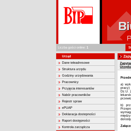
Liczba gości online:
1
S
Urząd
Zapy
Dane teleadresowe
Zapyta
Urzędu
Struktura urzędu
Godziny urzędowania
Przedm
Pracownicy
a) wyk
pracy)
Przyjęcia interesantów
Dz.U. 
Nabór pracowników
lekars
przewid
Rejestr spraw
b) prz
ePUAP
Przepr
wymaga
Deklaracja dostepności
między
dorosł
Raport dostępności
Załącz
Kontrola zarządcza