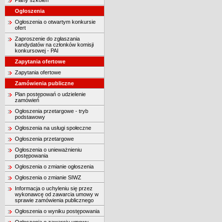
Plany szkoleń
Ogłoszenia
Ogłoszenia o otwartym konkursie
ofert
Zaproszenie do zgłaszania
kandydatów na członków komisji
konkursowej - PAI
Zapytania ofertowe
Zapytania ofertowe
Zamówienia publiczne
Plan postępowań o udzielenie
zamówień
Ogłoszenia przetargowe - tryb
podstawowy
Ogłoszenia na usługi społeczne
Ogłoszenia przetargowe
Ogłoszenia o unieważnieniu
postępowania
Ogłoszenia o zmianie ogłoszenia
Ogłoszenia o zmianie SIWZ
Informacja o uchyleniu się przez
wykonawcę od zawarcia umowy w
sprawie zamówienia publicznego
Ogłoszenia o wyniku postępowania