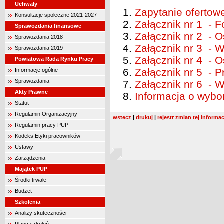
Uchwały
Zapytanie ofertow
Konsultacje społeczne 2021-2027
Załącznik nr 1 - F
Sprawozdania finansowe
Załącznik nr 2 - 
Sprawozdania 2018
Załącznik nr 3 - 
Sprawozdania 2019
Załącznik nr 4 - 
Powiatowa Rada Rynku Pracy
Załącznik nr 5 - 
Informacje ogólne
Sprawozdania
Załącznik nr 6 -
Akty Prawne
Informacja o wybor
Statut
Regulamin Organizacyjny
wstecz
|
drukuj
|
rejestr zmian tej informac
Regulamin pracy PUP
Kodeks Etyki pracowników
Ustawy
Zarządzenia
Majątek PUP
Środki trwałe
Budżet
Szkolenia
Analizy skuteczności