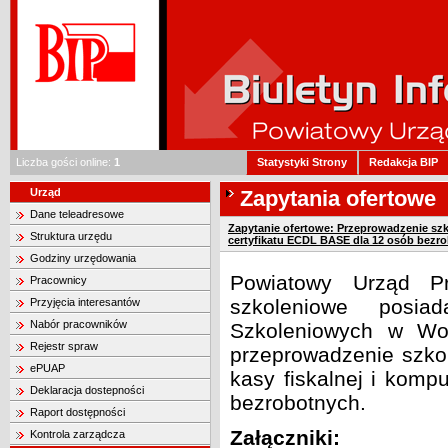
Liczba gości online:
1
Statystyki Strony
Redakcja BIP
Urząd
Zapytania ofertowe
Dane teleadresowe
Zapytanie ofertowe: Przeprowadzenie szk
Struktura urzędu
certyfikatu ECDL BASE dla 12 osób bezr
Godziny urzędowania
Powiatowy Urząd Pr
Pracownicy
szkoleniowe posia
Przyjęcia interesantów
Nabór pracowników
Szkoleniowych w Woj
Rejestr spraw
przeprowadzenie szko
ePUAP
kasy fiskalnej i kom
Deklaracja dostepności
bezrobotnych.
Raport dostępności
Załączniki:
Kontrola zarządcza