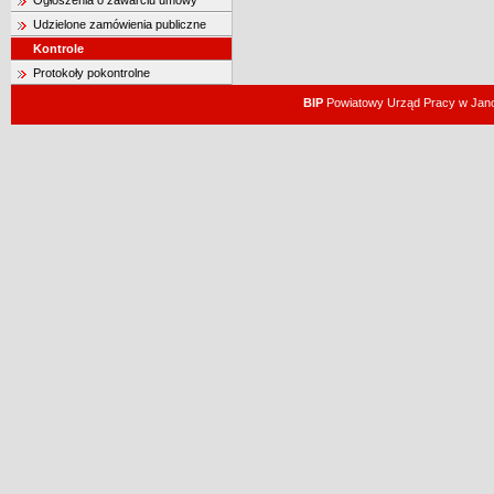
Ogłoszenia o zawarciu umowy
Udzielone zamówienia publiczne
Kontrole
Protokoły pokontrolne
BIP
Powiatowy Urząd Pracy w Janow